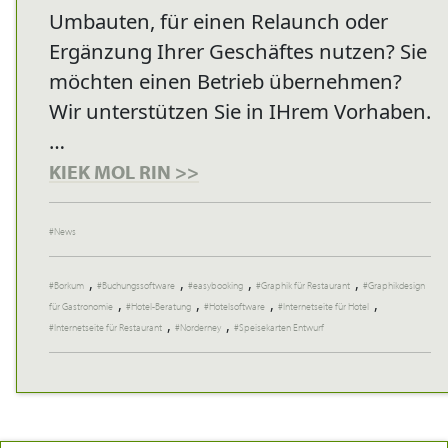
Umbauten, für einen Relaunch oder
Ergänzung Ihrer Geschäftes nutzen? Sie
möchten einen Betrieb übernehmen?
Wir unterstützen Sie in IHrem Vorhaben.
…
KIEK MOL RIN >>
News
,
,
,
,
Borkum
Buchungssoftware
easybooking
Graphik für Restaurant
Graphikdesign
,
,
,
,
für Gastronomie
Hotel-Beratung
Hotelsoftware
Internetseite für Hotel
,
,
Internetseite für Restaurant
Norderney
Speisekarten Entwurf