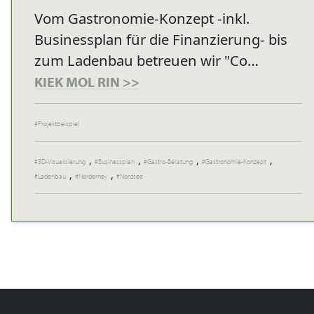
Vom Gastronomie-Konzept -inkl.
Businessplan für die Finanzierung- bis
zum Ladenbau betreuen wir "Co…
KIEK MOL RIN >>
Projektbeispiel
,
,
,
,
3D-Visualisierung
Businessplan
Gastro-Beratung
Gastronomie-Konzept
,
,
Ladenbau
Norderney
Nordsee