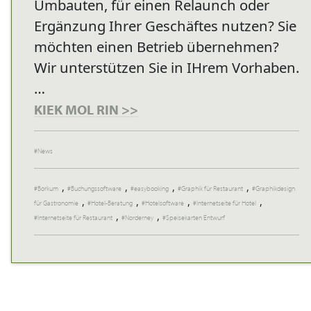
Umbauten, für einen Relaunch oder
Ergänzung Ihrer Geschäftes nutzen? Sie
möchten einen Betrieb übernehmen?
Wir unterstützen Sie in IHrem Vorhaben.
…
KIEK MOL RIN >>
News
,
,
,
,
Borkum
Buchungssoftware
easybooking
Graphik für Restaurant
Graphikdesign
,
,
,
,
für Gastronomie
Hotel-Beratung
Hotelsoftware
Internetseite für Hotel
,
,
Internetseite für Restaurant
Norderney
Speisekarten Entwurf