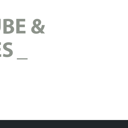
BE &
ES