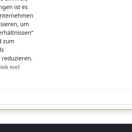
gen ist es
 Unternehmen
isieren, um
rhältnissen“
d zum
ls
reduzieren.
kiek mol