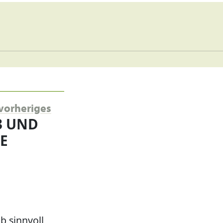
vorheriges
3 UND
E
eb sinnvoll,