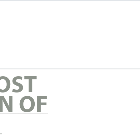
OST
ON OF