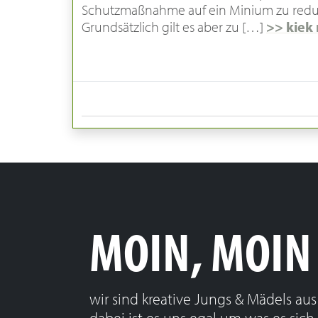
Schutzmaßnahme auf ein Minium zu redu
Grundsätzlich gilt es aber zu […]
>> kiek
MOIN, MOIN
wir sind kreative Jungs & Mädels a
dabei ist es uns egal um was es sic