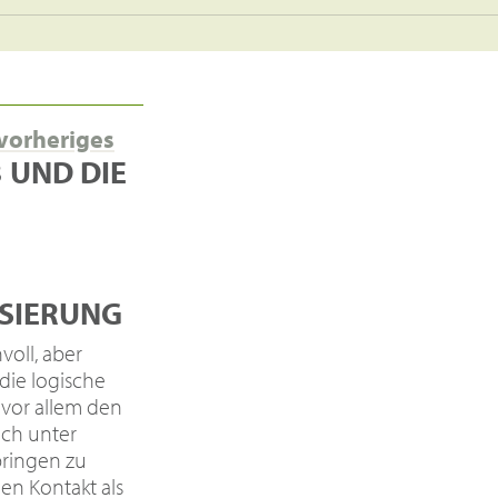
vorheriges
 UND DIE
ISIERUNG
nvoll, aber
die logische
vor allem den
uch unter
bringen zu
n Kontakt als