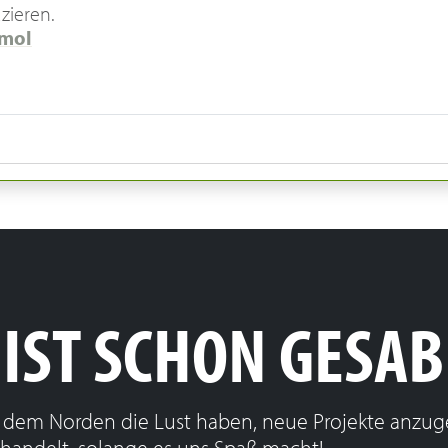
zieren.
 mol
 IST SCHON GESA
us dem Norden die Lust haben, neue Projekte anzu
h handelt, solange es uns Spaß macht!