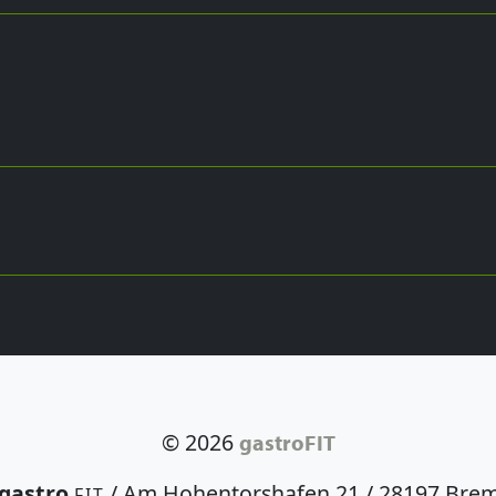
© 2026
gastroFIT
gastro
/ Am Hohentorshafen 21 / 28197 Bre
FIT