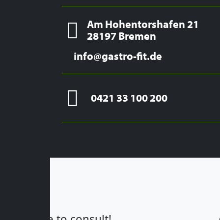
Am Hohentorshafen 21
28197 Bremen
info@gastro-fit.de
0421 33 100 200
we love to consult!