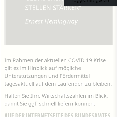
STELLEN STÄRKER“
Ernest Hemingway
Im Rahmen der aktuellen COVID 19 Krise
gilt es im Hinblick auf mögliche
Unterstützungen und Fördermittel
tagesaktuell auf dem Laufenden zu bleiben.
Halten Sie Ihre Wirtschaftszahlen im Blick,
damit Sie ggf. schnell liefern können.
AUF DER INTERNETSEITE DES BUNDESAMTES