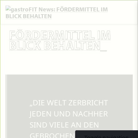
FÖRDERMITTEL IM
BLICK BEHALTEN
„DIE WELT ZERBRICHT
JEDEN UND NACHHER
SIND VIELE AN DEN
GEBROCHENEN
Toggle navigation